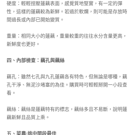
硬度：輕輕捏壓蓮藕表面，感覺質地堅實，有一定的彈
性，這樣的蓮藕較為新鮮。若過於軟爛，則可能是存放時
間過長或內部已開始變質。
重量：相同大小的蓮藕，重量較重的往往水分含量更高，
新鮮度也更好。
四、內部檢查：藕孔與藕絲
藕孔：雖然七孔與九孔蓮藕各有特色，但無論是哪種，藕
孔干淨、無泥沙堵塞的為佳。購買時可輕輕掰開一小段查
看。
藕絲：藕絲是蓮藕特有的標志，藕絲多且不易斷，說明蓮
藕新鮮且品質上乘。
五、菜農:挑中間段最佳