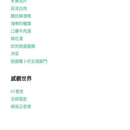
水煮肉片
蒜泥白肉
酸奶解酒嗎
海帶的種類
口蘑牛肉湯
蹄花湯
如何挑選蓮藕
沖菜
挑選蘿卜的五個竅門
感觀世界
01書房
豆瓣電影
網易云音樂