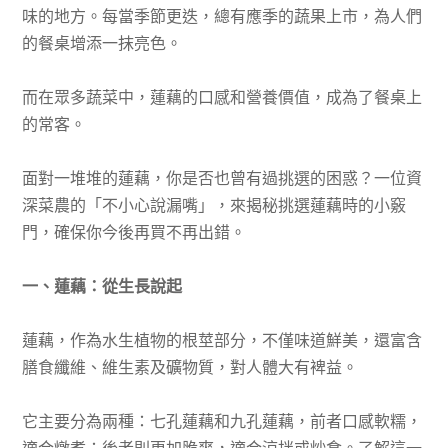
味的地方。每當季節更迭，總有應季的蔬果上市，為人們
的餐桌增添一抹亮色。
而在眾多蔬菜中，蓮藕的口感和營養價值，成為了餐桌上
的常客。
面對一堆堆的蓮藕，你是否也曾有過挑選的困惑？一位資
深菜農的「不小心說漏嘴」，來揭秘挑選蓮藕時的小竅
門，確保你今後再買不再出錯。
一、蓮藕：從生長說起
蓮藕，作為水生植物的根莖部分，不僅味道鮮美，還富含
膳食纖維、維生素及礦物質，對人體大有裨益。
它主要分為兩種：七孔蓮藕和九孔蓮藕，前者口感軟糯，
適合燉煮；後者則更加脆爽，適合涼拌或炒食。了解這一