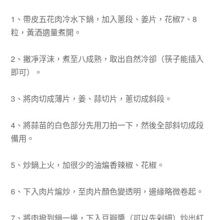
1、帶皮五花肉冷水下鍋，加入蔥段、姜片，花椒7、8
粒，黃酒適量煮開。
2、撇凈浮沫，煮至八成熟，取出自然冷卻（筷子能插入
即可）。
3、將肉切成薄片，姜、蒜切片，蔥切成斜段。
4、將蒜苗的白色部分先用刀拍一下，然後全部斜切成段
備用。
5、炒鍋上火，加很少的油煸香辣椒、花椒。
6、下入肉片煸炒，至肉片顏色變透明，邊緣略微卷起。
7、將肉撥到鍋一邊，下入豆瓣醬（可以先剁細）炒出紅