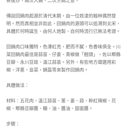
煮後炒，兩次入鍋，二次烹調之意。
傳說回鍋肉起源於清代末期，由一位姓淩的翰林偶然發
明。然而真相並非如此，回鍋肉的源頭可以追溯到北宋，
具體於何時誕生、由何人炮製、自何時流行已無法考證。
回鍋肉口味獨特，色澤紅亮，肥而不膩，色香味俱全。川
菜回鍋肉最佳是蒜苗、仔姜、青椒做「翹頭」，佐以郫縣
豆瓣、永川豆豉、溫江蒜苗。另外，有些地方還選用彩
椒，洋蔥，韭菜，鍋盔等來製作回鍋肉。
具體做法：
材料：五花肉，溫江蒜苗、蔥、姜、蒜、幹紅辣椒、花
椒、郫縣豆瓣醬、糖、油、醬油、甜面醬。
步驟：