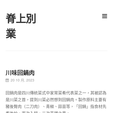
Skip
to
脊上別
content
業
川味回鍋肉
20 10 月, 2023
回鍋肉是四川傳統菜式中家常菜肴代表菜之一，其被認為
是川菜之首，提到川菜必然想到回鍋肉。製作原料主要有
豬後臀肉（二刀肉）、青椒、蒜苗等，「回鍋」指食材先