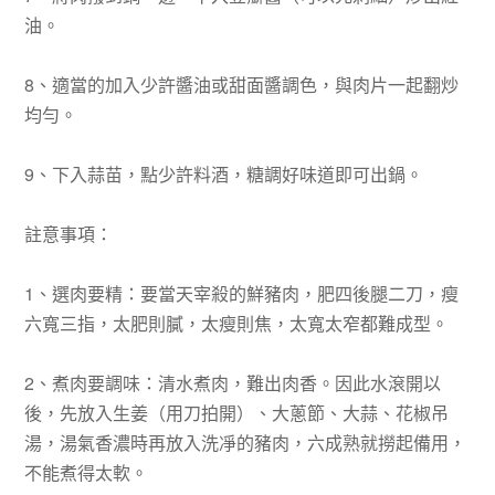
油。
8、適當的加入少許醬油或甜面醬調色，與肉片一起翻炒
均勻。
9、下入蒜苗，點少許料酒，糖調好味道即可出鍋。
註意事項：
1、選肉要精：要當天宰殺的鮮豬肉，肥四後腿二刀，瘦
六寬三指，太肥則膩，太瘦則焦，太寬太窄都難成型。
2、煮肉要調味：清水煮肉，難出肉香。因此水滾開以
後，先放入生姜（用刀拍開）、大蔥節、大蒜、花椒吊
湯，湯氣香濃時再放入洗凈的豬肉，六成熟就撈起備用，
不能煮得太軟。