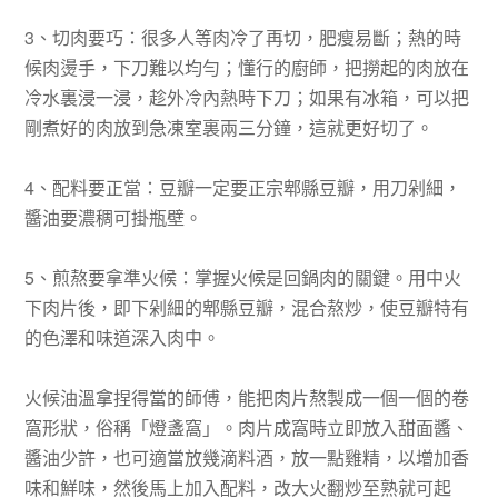
3、切肉要巧：很多人等肉冷了再切，肥瘦易斷；熱的時
候肉燙手，下刀難以均勻；懂行的廚師，把撈起的肉放在
冷水裏浸一浸，趁外冷內熱時下刀；如果有冰箱，可以把
剛煮好的肉放到急凍室裏兩三分鐘，這就更好切了。
4、配料要正當：豆瓣一定要正宗郫縣豆瓣，用刀剁細，
醬油要濃稠可掛瓶壁。
5、煎熬要拿準火候：掌握火候是回鍋肉的關鍵。用中火
下肉片後，即下剁細的郫縣豆瓣，混合熬炒，使豆瓣特有
的色澤和味道深入肉中。
火候油溫拿捏得當的師傅，能把肉片熬製成一個一個的卷
窩形狀，俗稱「燈盞窩」。肉片成窩時立即放入甜面醬、
醬油少許，也可適當放幾滴料酒，放一點雞精，以增加香
味和鮮味，然後馬上加入配料，改大火翻炒至熟就可起