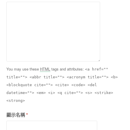
You may use these
HTML
tags and attributes:
<a href=""
title=""> <abbr title=""> <acronym title=""> <b>
<blockquote cite=""> <cite> <code> <del
datetime=""> <em> <i> <q cite=""> <s> <strike>
<strong>
顯示名稱
*