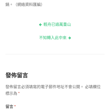
鍋。（網絡資料匯編）
輕舟已過萬重山
文
不知轉入此中來
章
導
覽
發佈留言
發佈留言必須填寫的電子郵件地址不會公開。
必填欄位
標示為
*
留言
*