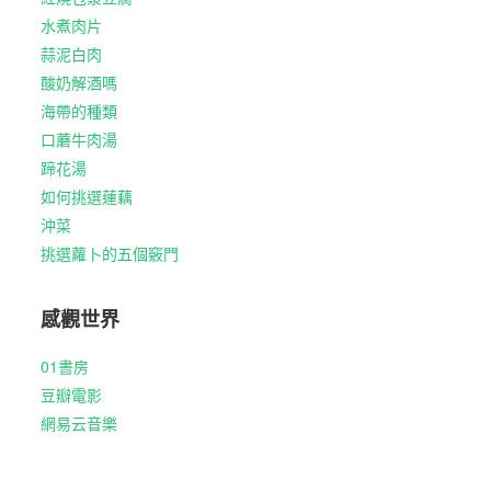
水煮肉片
蒜泥白肉
酸奶解酒嗎
海帶的種類
口蘑牛肉湯
蹄花湯
如何挑選蓮藕
沖菜
挑選蘿卜的五個竅門
感觀世界
01書房
豆瓣電影
網易云音樂