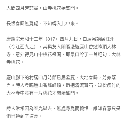
人間四月芳菲盡，山寺桃花始盛開。
長恨春歸無覓處，不知轉入此中來。
唐憲宗元和十二年（817）四月九日，白居易謫居江州
（今江西九江），其與友人閑暇漫遊廬山香爐峰頂大林
寺，意外得見山中桃花盛開，即景口吟了一首絕句：大林
寺桃花。
廬山腳下的村落四月時節已屆孟夏，大地春歸，芳菲落
盡。詩人登臨廬山香爐峰頂，環抱清流蒼石、短松瘦竹的
大林寺中竟有一片桃花才開始盛開。
詩人常常因為春光逝去，無處尋覓而惋惜，誰知春意只是
悄悄轉到了這裏。