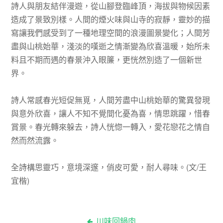
詩人與朋友結伴漫遊，從山腳登臨峰頂，海拔與物候因素
造成了景致別樣。人間的煙火味與山寺的寂靜，靈妙的描
寫讓我們感受到了一種地理空間的浪漫圖景變化；人間芳
盡與山桃始華，淺淡的嘆逝之情漸變為欣喜溫暖，始所未
料且不期而遇的春景沖入眼簾，更恍然別造了一個新世
界。
詩人常感春光短促無覓，人間芳盡中山桃始華的驚異發現
與意外欣喜，讓人不知不覺間化憂為喜，情思跳躍，惜春
賞景。春光轉來躲去，詩人恍惚一轉入，愛花戀花之情自
然而然流露。
全詩構思靈巧，意境深邃，俏皮可愛，耐人尋味。(文/王
宜楷)
川味回鍋肉