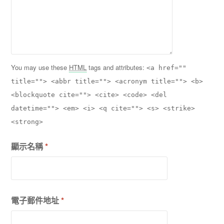
You may use these
HTML
tags and attributes:
<a href=""
title=""> <abbr title=""> <acronym title=""> <b>
<blockquote cite=""> <cite> <code> <del
datetime=""> <em> <i> <q cite=""> <s> <strike>
<strong>
顯示名稱
*
電子郵件地址
*