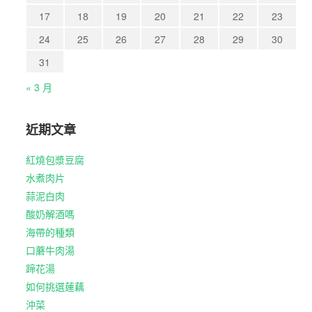
17
18
19
20
21
22
23
24
25
26
27
28
29
30
31
« 3 月
近期文章
紅燒包漿豆腐
水煮肉片
蒜泥白肉
酸奶解酒嗎
海帶的種類
口蘑牛肉湯
蹄花湯
如何挑選蓮藕
沖菜