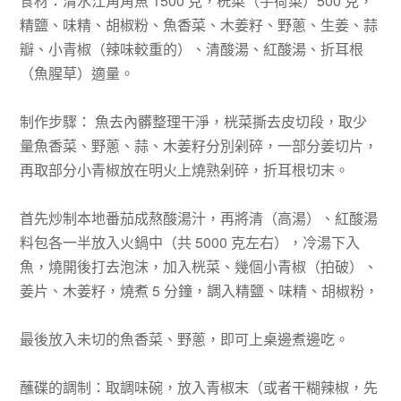
食材：清水江角角魚 1500 克，桄菜（芋荷菜）500 克，
精鹽、味精、胡椒粉、魚香菜、木姜籽、野蔥、生姜、蒜
瓣、小青椒（辣味較重的）、清酸湯、紅酸湯、折耳根
（魚腥草）適量。
制作步驟： 魚去內髒整理干淨，桄菜撕去皮切段，取少
量魚香菜、野蔥、蒜、木姜籽分別剁碎，一部分姜切片，
再取部分小青椒放在明火上燒熟剁碎，折耳根切末。
首先炒制本地番茄成熬酸湯汁，再將清（高湯）、紅酸湯
料包各一半放入火鍋中（共 5000 克左右），冷湯下入
魚，燒開後打去泡沫，加入桄菜、幾個小青椒（拍破）、
姜片、木姜籽，燒煮 5 分鐘，調入精鹽、味精、胡椒粉，
最後放入未切的魚香菜、野蔥，即可上桌邊煮邊吃。
蘸碟的調制：取調味碗，放入青椒末（或者干糊辣椒，先