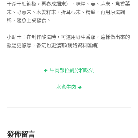
干炒干紅辣椒，再舂成細末）、味精、姜、蒜末、魚香菜
末、野蔥末、木姜籽末、折耳根末、精鹽，再用原湯調
稀，隨魚上桌蘸食。
小貼士：在制作酸湯時，可選用野生番茄，這樣做出來的
酸湯更醇厚，香氣也更濃郁(網絡資料匯編)
牛肉部位劃分和吃法
文
水煮牛肉
章
導
覽
發佈留言