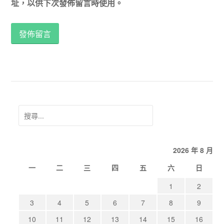
址，以供下次發佈留言時使用。
搜
尋
關
2026 年 8 月
鍵
字:
一
二
三
四
五
六
日
1
2
3
4
5
6
7
8
9
10
11
12
13
14
15
16