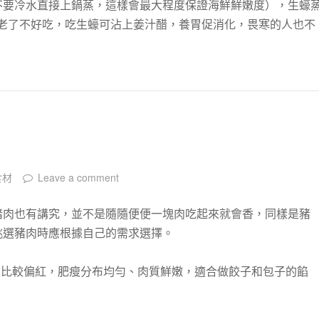
不要冷水直接上鍋蒸，這樣會最大程度保證海鮮鮮嫩度），生蠔
肉老了不好吃，吃生蠔可沾上姜汁醋，養胃促消化，畏寒的人也不
食材
Leave a comment
豬肉也有講究，並不是隨隨便便一塊肉吃起來就會香，同樣是豬
挑選豬肉時應根據自己的需求選擇。
肉比較偏紅，肥瘦分布均勻、肉質鮮嫩，適合做餃子和包子的餡