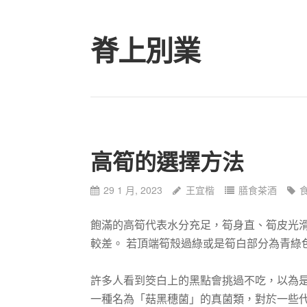
Skip
to
脊上別業
content
高筍的選擇方法
29 1 月, 2023
王宜楷
膳食茶酒
飽滿的高筍代表水分充足，筍身直、筍皮光
較差。 若頂端筍殼過綠或是筍白部分為青綠
許多人看到筊白上的黑點會挑過不吃，以為
一種名為「菇黑穗菌」的真菌類，對於一些