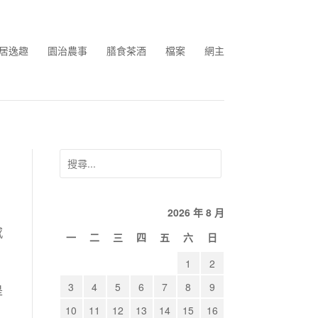
居逸趣
園治農事
膳食茶酒
檔案
網主
搜
尋
關
2026 年 8 月
鍵
字:
感
一
二
三
四
五
六
日
1
2
3
4
5
6
7
8
9
是
10
11
12
13
14
15
16