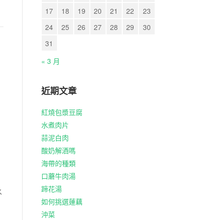
17
18
19
20
21
22
23
24
25
26
27
28
29
30
31
« 3 月
近期文章
紅燒包漿豆腐
水煮肉片
蒜泥白肉
酸奶解酒嗎
海帶的種類
口蘑牛肉湯
蹄花湯
水
如何挑選蓮藕
沖菜