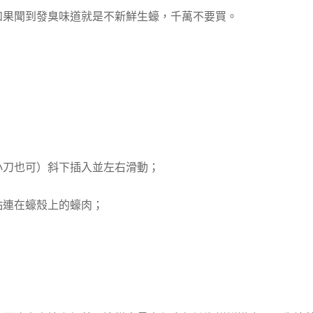
如果聞到發臭味道就是不新鮮生蠔，千萬不要買。
；
小刀也可）斜下插入並左右滑動；
粘連在蠔殼上的蠔肉；