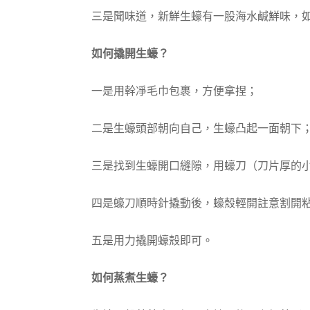
三是聞味道，新鮮生蠔有一股海水鹹鮮味，
如何撬開生蠔？
一是用幹凈毛巾包裹，方便拿捏；
二是生蠔頭部朝向自己，生蠔凸起一面朝下
三是找到生蠔開口縫隙，用蠔刀（刀片厚的
四是蠔刀順時針撬動後，蠔殼輕開註意割開
五是用力撬開蠔殼即可。
如何蒸煮生蠔？