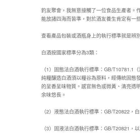
釣友聚會，我無意接觸了一位食品生產者。
能放諸四海而皆準，對於酒友養生肯定有一
查看產品包裝或酒瓶身上的執行標準就是辨
白酒按國家標準分為3類：
（1）固態法白酒執行標準：GB/T10781.1（濃
純糧釀造白酒須以糧谷為原料，經傳統固態
的呈香呈味物質。感官無色或微黃、清亮透
余味悠長。
（2）液態法白酒執行標準：GB/T20822
（3）固液法白酒執行標準：GB/T20821