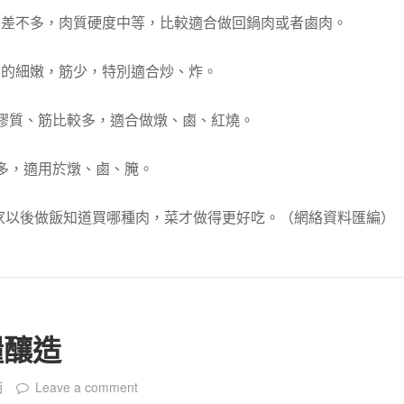
肉差不多，肉質硬度中等，比較適合做回鍋肉或者鹵肉。
常的細嫩，筋少，特別適合炒、炸。
的膠質、筋比較多，適合做燉、鹵、紅燒。
肉多，適用於燉、鹵、腌。
家以後做飯知道買哪種肉，菜才做得更好吃。（網絡資料匯編）
糧釀造
酒
Leave a comment