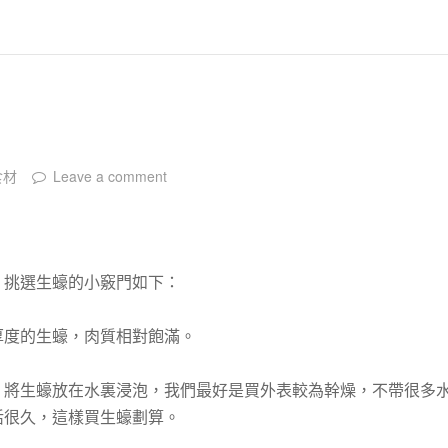
食材
Leave a comment
，挑選生蠔的小竅門如下：
厚度的生蠔，肉質相對飽滿。
，將生蠔放在水裏浸泡，我們最好是買外表較為幹燥，不帶很多
活很久，這樣買生蠔劃算。