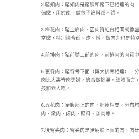
2.豬頰肉：豬頰肉是豬臉和豬下巴相連的肉
偏嫩，用於鹵、做包子餡料都不錯。
3.梅花肉：豬上肩肉，因肉質紅白相間就像
常嫩，特別適合煎、炸、燉，做肉丸也是特
4.前排肉：豬前腿上部的肉，前排肉的肉質
5.裏脊肉：豬脊骨下面（與大排骨相連），
肉比大裏脊肉更嫩，適合做摻湯。總體而言
孩和老人吃。
6.五花肉：豬腹部上的肉，肥瘦相間，分布
肉、燉肉、鹵肉、餡料、蒸肉等。
7.後臀尖肉：臀尖肉是豬屁股上面的肉，肉