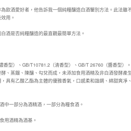
作為飲酒愛好者，他告訴我一個純糧釀造白酒鑒別方法。此法雖
些效用。
別白酒是否純糧釀造的最直觀最簡單方法。
香型）、GB/T10781.2（清香型）、GB/T 26760（醬香型）
發酵、蒸餾、陳釀、勾兌而成，未添加食用酒精及非白酒發酵產
明，具有乙酸乙酯為主體的優雅香氣，口感柔和諧調、綿甜爽凈
，白酒中一部分為酒精酒，一部分為糧食酒。
，以食用酒精為酒基。