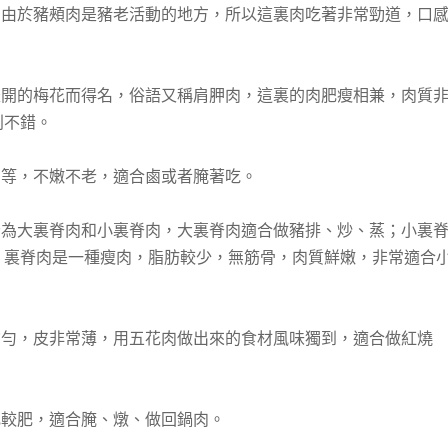
，由於豬頰肉是豬老活動的地方，所以這裏肉吃著非常勁道，口
盛開的梅花而得名，俗語又稱肩胛肉，這裏的肉肥瘦相兼，肉質
別不錯。
中等，不嫩不老，適合鹵或者腌著吃。
分為大裏脊肉和小裏脊肉，大裏脊肉適合做豬排、炒、蒸；小裏
，裏脊肉是一種瘦肉，脂肪較少，無筋骨，肉質鮮嫩，非常適合
均勻，皮非常薄，用五花肉做出來的食材風味獨到，適合做紅燒
比較肥，適合腌、燉、做回鍋肉。