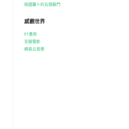
挑選蘿卜的五個竅門
感觀世界
01書房
豆瓣電影
網易云音樂