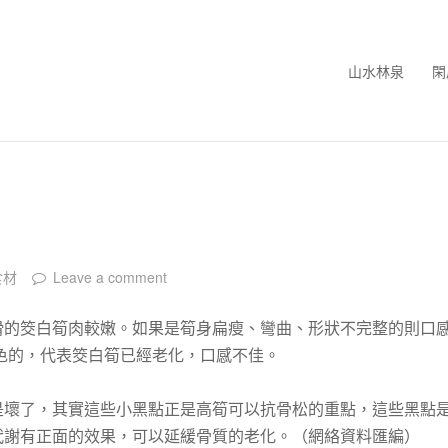
山水林泉
閑
食材
Leave a comment
滑的筊白筍肉較嫩。如果是筍身扁瘦、彎曲、形狀不完整的則口
色的，代表筊白筍已經老化，口感不佳。
是壞了，其實這些小黑點正是高筍可以抗骨松的重點，這些黑點
代謝有正面的效果，可以延緩骨質的老化。（網絡資料匯編）