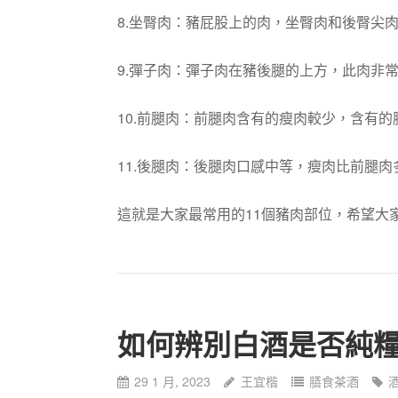
8.坐臀肉：豬屁股上的肉，坐臀肉和後臀尖
9.彈子肉：彈子肉在豬後腿的上方，此肉非
10.前腿肉：前腿肉含有的瘦肉較少，含有
11.後腿肉：後腿肉口感中等，瘦肉比前腿
這就是大家最常用的11個豬肉部位，希望大
如何辨別白酒是否純
29 1 月, 2023
王宜楷
膳食茶酒