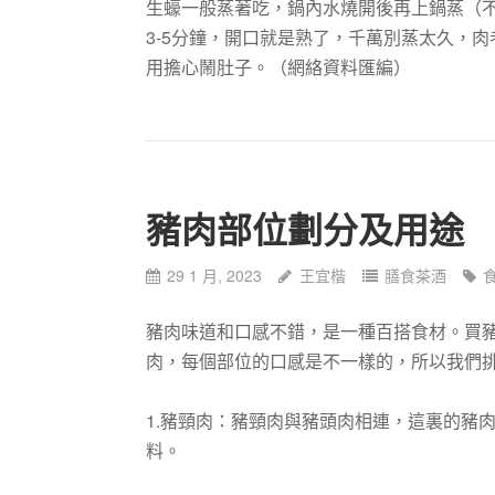
生蠔一般蒸著吃，鍋內水燒開後再上鍋蒸（
3-5分鐘，開口就是熟了，千萬別蒸太久，
用擔心鬧肚子。（網絡資料匯編）
豬肉部位劃分及用途
29 1 月, 2023
王宜楷
膳食茶酒
豬肉味道和口感不錯，是一種百搭食材。買
肉，每個部位的口感是不一樣的，所以我們
1.豬頸肉：豬頸肉與豬頭肉相連，這裏的豬
料。